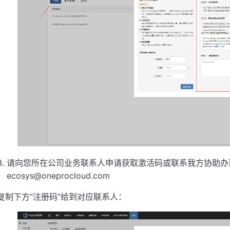
请向您所在公司业务联系人申请获取激活码或联系我方协助办
ecosys@oneprocloud.com
复制下方“注册码”给到对应联系人：