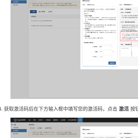
获取激活码后在下方输入框中填写您的激活码，点击
激活
按