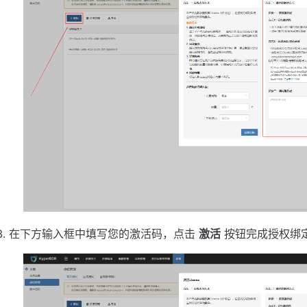
在下方输入框中填写您的激活码，点击
激活
按钮完成授权绑