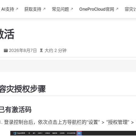
AI支持
获取支持
常见问题
OneProCloud官网
容灾
激活
d
2026年8月7日
大约 2 分钟
容灾授权步骤
取
已有激活码
取
登录控制台后，依次点击上方导航栏的“设置” > “授权管理” 