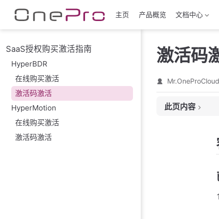
跳至主要內容
主页
产品概览
文档中心
SaaS授权购买激活指南
激活码
HyperBDR
在线购买激活
Mr.OneProClou
激活码激活
此页内容
HyperMotion
在线购买激活
容灾授权步骤
已有激活码
激活码激活
无激活码-申请获
回切授权步骤
已有激活码
无激活码-申请获