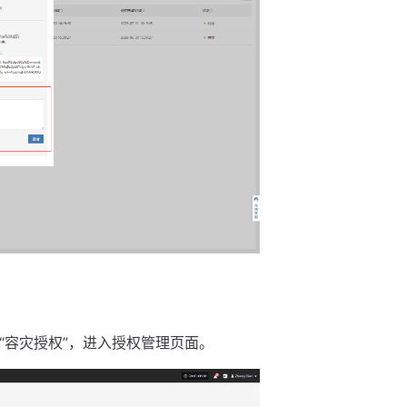
> “容灾授权”，进入授权管理页面。