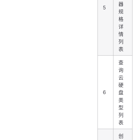
器
5
规
格
详
情
列
表
查
询
云
硬
6
盘
类
型
列
表
创