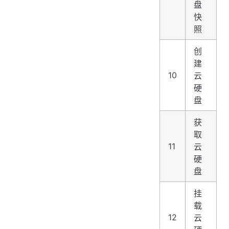
盘
快
照
创
建
10
云
硬
盘
获
取
11
云
硬
盘
挂
载
12
云