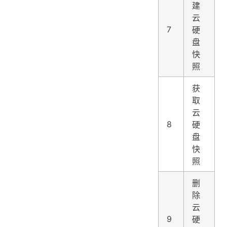
建
云
7
硬
盘
快
照
获
取
云
8
硬
盘
快
照
删
除
云
9
硬