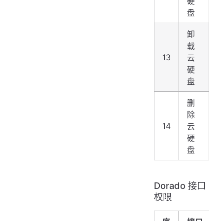
硬
盘
卸
载
13
云
硬
盘
删
除
14
云
硬
盘
Dorado 接口
权限