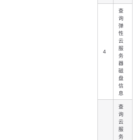
查
询
弹
性
云
服
4
务
器
磁
盘
信
息
查
询
云
服
务