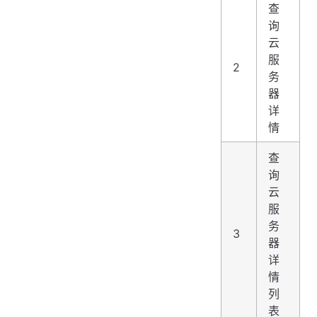
查
询
云
服
2
务
器
详
情
查
询
云
服
务
3
器
详
情
列
表