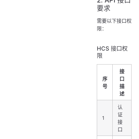
要求
需要以下接口权
限：
HCS 接口权
限
接
序
口
号
描
述
认
证
1
接
口