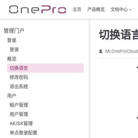
跳至主要內容
主页
产品概览
文档中心
管理门户
切换语
登录
登录
Mr.OneProClou
概览
切换语言
修改密码
退出系统
用户
租户管理
用户管理
AK/SK管理
单点登录配置