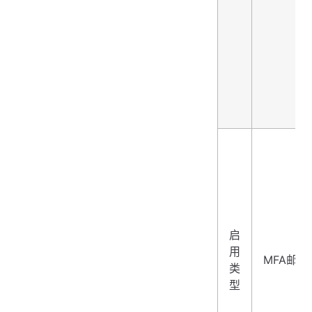
启
用
MFA邮箱
类
型