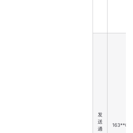
发
送
163**@1
通