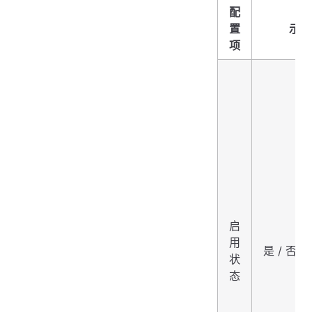
配
置
示例
项
启
用
是 / 否
状
态