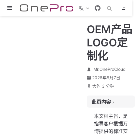
跳至主要內容
OEM产品
LOGO定
制化
Mr.OneProCloud
2026年8月7日
大约 3 分钟
此页内容
上传标准安装包到“迁移/容灾“工具宿主机，并解压
本文档主旨，是
隐藏登录页面的LOGO图标以及客服图标
指导客户根据万
容灾主页面配置
博提供的标准安