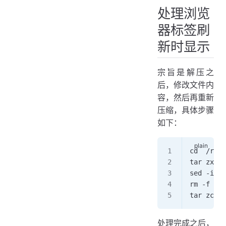
处理浏览
器标签刷
新时显示
宗旨是解压之
后，修改文件内
容，然后再重新
压缩，具体步骤
如下：
cd  /root
tar zxv
sed -i 
rm -f ./n
tar zcvf 
处理完成之后，