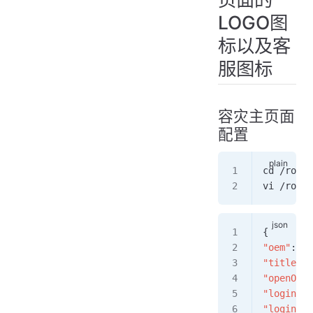
LOGO图
标以及客
服图标
容灾主页面
配置
cd /root/
vi /root
{
"oem"
: 
tr
"title"
: 
"openOnli
"loginPag
"loginPag