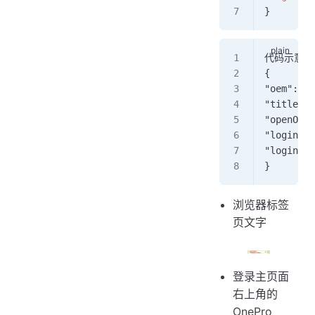
}
代码示意：
{
"oem": t
"title"
"openOn
"loginP
"loginP
}
浏览器标签
页文字
登录主页面
右上角的
OnePro