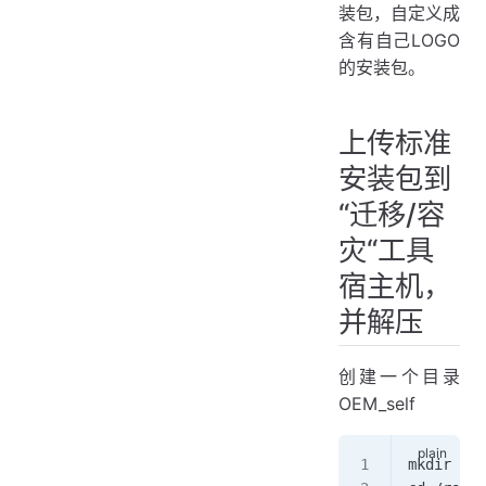
迁移主页面配置
装包，自定义成
替换服务商自己的LOGO
含有自己LOGO
迁移Logo替换说明
的安装包。
容灾Logo替换说明
处理浏览器标签刷新时显示
上传标准
自定义OEM LOGO 安装包
安装包到
由客户安装
“迁移/容
由MSP伙伴协助客户安装
浏览器访问容灾/迁移工具
灾“工具
宿主机，
并解压
创建一个目录
OEM_self
mkdir /ro