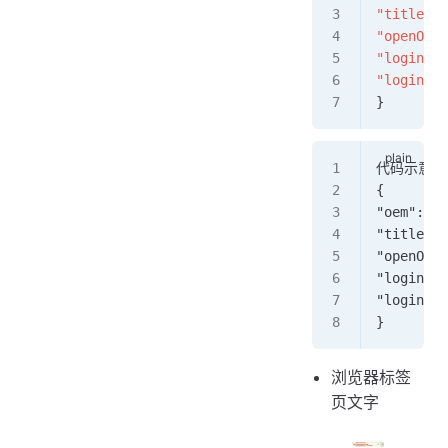
"title"
: 
"openOnli
"loginPag
"loginPag
}
代码示意：
{
"oem": t
"title"
"openOn
"loginP
"loginP
}
浏览器标签
页文字