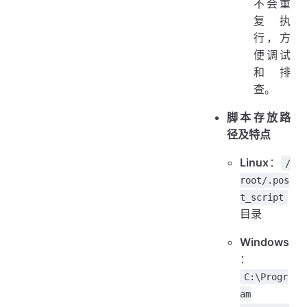
不会重
复执
行，方
便调试
和排
查。
脚本存放路
径及特点
Linux
：
/
root/.pos
t_script
目录
Windows
：
C:\Progr
am