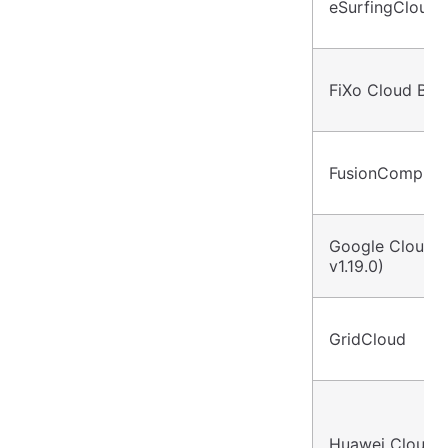
eSurfingCloud4
FiXo Cloud BS
FusionCompute(
Google Cloud(
v1.19.0)
GridCloud
Huawei Cloud 