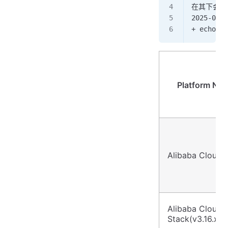
在其下会列
2025-08-1
+ echo be
Platform Na
Alibaba Cloud
Alibaba Cloud 
Stack(v3.16.x)