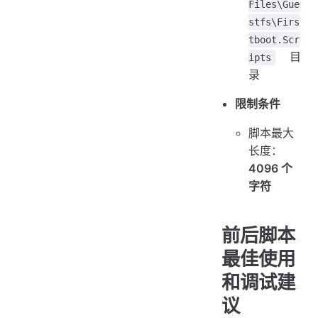
Files\Gue
stfs\Firs
tboot.Scr
目
ipts
录
限制条件
脚本最大
长度：
4096 个
字符
前后脚本
最佳使用
和调试建
议