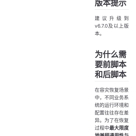
版本提示
功能及运行原理
1. 前脚本（Pre-script）
建议升级到
2. 后脚本（Post-script）
v6.7.0及以上版
前后脚本最佳使用和调试建议
本。
1. 前脚本（Pre-script）
2. 后脚本（Post-script）
为什么需
常见使用场景示例
要前脚本
1. 前脚本
和后脚本
2. 后脚本
在容灾恢复场景
中，不同业务系
统的运行环境和
配置往往存在差
异。为了在恢复
过程中
最大限度
地兼顾通用性与