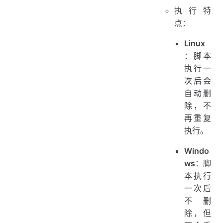
执行特
点：
Linux
：脚本
执行一
次后会
自动删
除，不
再重复
执行。
Windo
ws
：脚
本执行
一次后
不删
除，但