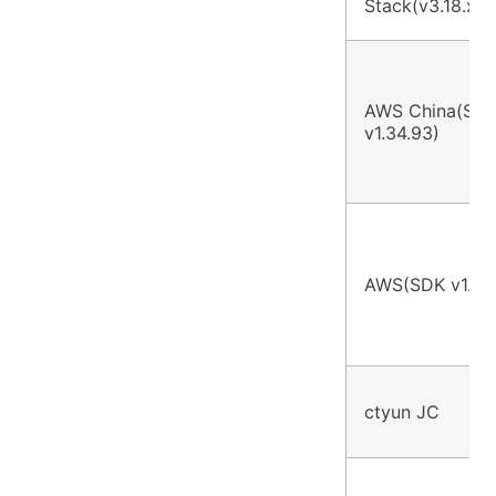
Stack(v3.18.x)
AWS China(SD
v1.34.93)
AWS(SDK v1.34
ctyun JC