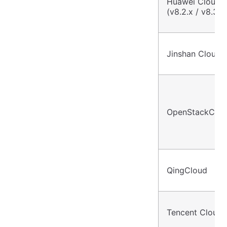
Huawei Cloud 
(v8.2.x / v8.3.x
Jinshan Cloud
OpenStackCom
QingCloud
Tencent Cloud