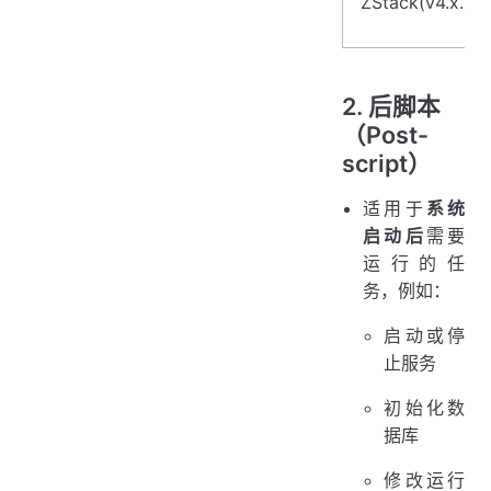
ZStack(v4.x.x)
2. 后脚本
（Post-
script）
适用于
系统
启动后
需要
运行的任
务，例如：
启动或停
止服务
初始化数
据库
修改运行