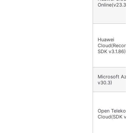
Online(v23.3)
Huawei
Cloud(Recomm
SDK v3.1.86)
Microsoft Azur
v30.3)
Open Telekom
Cloud(SDK v3.1