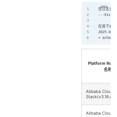
在日志文件 /
---Excute
在其下会列
2025-08-1
+ echo be
Platform Na
名称)
Alibaba Cloud 
Stack(v3.16.x)
Alibaba Cloud 